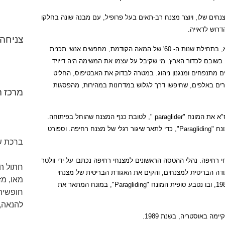
מצנחים שלו, ויוצר מצנח רב-תאים בעל פרופיל, עם מבנה שונה בחלקו
דרוש לדאייה.
צניחה
במקביל, עם התפתחות תכנית החלל של נאס"א, בתחילת שנות ה- 60' של המאה הקודמת, מחפשים אנשי תכנית
בשובם לכדור הארץ. מי שקיבל על עצמו את המשימה היה דייויד
 מתנפחים ומנגנון ניהוג. במטרה לבדוק את האבטיפוס, החליט
ים באלפים, שחיפשו דרך לגלוש במדרונות במהירות, מהפסגות
מרכז ה
כך או כך, כבר בתחילת שנות ה- 60' טבעו בנאס"א את המונח "paraglider ", לטובת כנף המצנח שהוחל בפיתוחה.
כעבור כעשר שנים, ב- 1970, הוכנס לשימוש המונח "Paragliding", כדי לתאר שיגור רגלי של מצנח רחיפה. וספורט
ברכת ש
מצנחי רחיפה. נהלי ההטסה הראשונים למצנחי רחיפה נכתבו על ידי וולטר
חתול הש
דה הבריטית למצנחים, והקים את האגודת הבריטית של מצנחי
מאו, מז
הרחיפה. "ספר המטוס" הראשון, נכתב רק ב- 1985, ובו נטבע סופית המונח "Paragliding", במונח המתאר את
חופשית
להנאה,
ה באוסטריה, בשנת 1989.