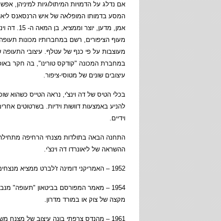
אם נדלג על הדמויות המיתולוגיות למיניהן, אפ
המסע בדמותו המופלאה של איש הרנסאנס ליאונרד
אמן, מדען, יוצר וממצ
מעוף הציפורים, רשם במחברותיו מכונות תעופה
מעוצבות על פי כנף של עטלף. עיצובי התעופה ש
במחברת המכונה "קודקס טורינו", בה חקר באופן
עיצובים שונים של מטוסי-ציפור.
בכלי הטיס של דה וינצ'י, נראה הטייס כשהוא שוכב
להניע באמצעות דוושות וידיות. בשרטוטים אחרי
וידיים.
ההשראה של ליאונרדו דה וינצ'י.
1952 – האמריקני דומינה ז'לברט ממציא מנצחים ברי שליטה וניהוג, עם חופה מרובת תאים.
1954 – מאמר המפורסם בביטאון "תעופה" מנבא,
מקצה של צוק או במורד מדרון.
1961 – מהנדס צרפתי בונה עיצוב של מצנח משופר, שנחשב לסנונית הראשונה של עידן המפרשים המתרוממים.