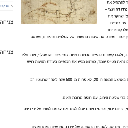
שר להתחיל את
טרקטור
ו דה וינצ'י –
יא, בן המאה ה- 15. דה וינצ'י שחקר את
צניחה
 עם כנפיים
לו קובצו יחד
 יסודי ומפורט את שיטות התעופה של עטלפים וציפורים, ושרטט
צניחה 
, ולגבו קשורות כנפיים מכניות דמויות כנפי ציפור או עטלף, אותן עליו
ם נראה הטייס עומד, כשהוא מניע את הכנפיים בעזרת תנועות ראש
התחנה הבאה בתולדות מצנחי הרחיפה מתחילה באמצע המאה ה- 20, לא פחות מ- 500 שנה לאחר שרטוטיו רבי
 כי יום יבוא, וטייסי דאונים יוכלו לשגר את עצמם לאוויר על ידי ריצה