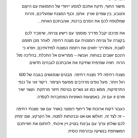
מישור החוף, תיקח אתכם למסע ייחודי של התמזגות עם היקום
והטבע, בין שמיים וארץ. אתם, וכנף המצנח שמעליכם, והרוח
שמלטפת לכם את הפנים ברכות, ואהבתכם האחת…
את פניכם יקבל מדריך מוסמך עם רישיון צניחה, שיסביר לכם
בקצרה על צניחה רומנטית עם מצנח רחיפה. לאחר מכן תוזמנו
לשבת, והמדריך יתאים את רתמת המצנח למידותיכם, ויוודא כי
הינכם יושבים בנוחות. ועכשיו – ממריאים אל התכלת, בהליכה מול
הרוח. חוויה שמימית שתיקח את אהבתכם לגבהים חדשים.
מצנח רחיפה ליד מצנח רחיפה. מבטים שנפגשים בגובה של 600
רגל ויותר, מעל נופים מרהיבים ממעוף הציפור. ריקוד זוגי על כנפי
התרמיקות, ממש כמו זוג נשרים בטיסת חיזור מרתקת. וקשר ישיר
וזורם זו עם זה, באמצעות האוזניות המחוברות לקסדה.
כעבור דקות ארוכות של ריחוף רומנטי באוויר עם שני מצנחי רחיפה
– זה לצד זה, תגלשו אט-אט ובנינוחות למטה, אל הקרקע, שם ימתין
לכם שולחן ערוך עם גבינות בוטיק ויין איכותי, לחתום את חווייתכם
המשותפת בנשיקה ובהרמת כוסית.