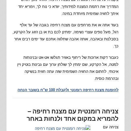
המדריך את רתמת המצנח למידותיך, יוודא כי נוח לך, וימריא יחד
איתך לחוויה שמימית מיוחדת במינה.
בעוד אתה או את מרחפים עם מצנח רחיפה בגובה של עד אלף
רגל, מעל נופים עוצרי נשימה, ימתינן לכם בת או בן הזוג על הקרקע,
בסבלנות ובאהבה, אותה אהבה שתלווה אתכם עוד ימים רבים אחר
כך.
כעבור דקות ארוכות של ריחוף באוויר תגלשו אט-אט ובנינוחות
למטה, אל הקרקע, שם ימתין לך שולחן ערוך עם גבינות בוטיק ויין
איכותי, לחתום את החוויה השמימית שזה עתה חווית בנשיקה
ובהרמת כוסית.
להזמנת מצנח רחיפה רומנטי ולקבלת 100 ש"ח בשובר הנחה
צניחה רומנטית עם מצנח רחיפה –
להמריא במקום אחד ולנחות באחר
צניחה עם