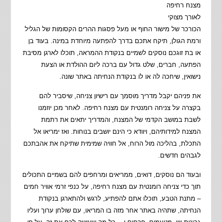
מצנח רחיפה
לאורך מצוקי
הכורכר של מישור החוף או מעל פסגות ההרים הקסומות של הגליל
ורמת הגולן, תיקח אתכם בדרך להפתעה מיוחדת במינה. בעוד בן
או בת זוגכם נוסקים לשמיים בנקודת ההמראה, תוכלו לארגן מסיבת
הפתעה, חברים, שלט גדול עם ברכה ליום ההולדת או הצעת
נישואין, שיחכה לה או לו בנקודת הנחיתה באתר שונה.
את פניהם יקבל מדריך מוסמך עם רישיון צניחה, שיסביר להם
בקצרה על צניחה רומנטית עם מצנח רחיפה. לאחר מכן יוזמנו
לשבת במושב הקדמי של המצנח, והמדריך יתאים את רתמת
המצנח למידותיהם, ויוודא כי הינם יושבים בנוחות. ואז ימריאו אל
התכלת, בהליכה מול הרוח, אל חוויה שמימית שתיקח את אהבתכם
לגבהים חדשים.
ובעוד הם נוסקים, דואים, ממריאים ומרחפים להם בשמיים התכולים
תוך כדי צניחה רומנטית עם מצנח רחיפה, על כנפי זרמי אוויר חמים
– מתנת הטבע, תוכלו אתם להפתיע, לרגש ולהתארגן בנקודת
הנחיתה, שתהיה באתר אחר מזה בו המריאו, עם שולחן ערוך ועליו