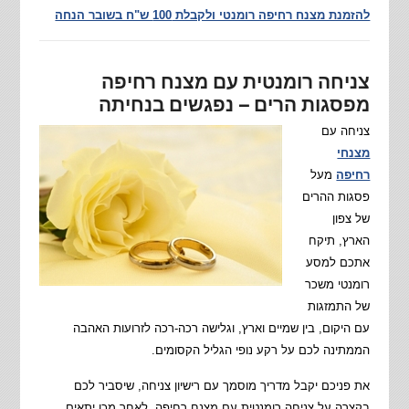
להזמנת מצנח רחיפה רומנטי ולקבלת 100 ש"ח בשובר הנחה
צניחה רומנטית עם מצנח רחיפה
מפסגות הרים – נפגשים בנחיתה
צניחה עם
מצנחי
רחיפה
מעל
פסגות ההרים
של צפון
הארץ, תיקח
אתכם למסע
רומנטי משכר
של התמזגות
עם היקום, בין שמיים וארץ, וגלישה רכה-רכה לזרועות האהבה
הממתינה לכם על רקע נופי הגליל הקסומים.
את פניכם יקבל מדריך מוסמך עם רישיון צניחה, שיסביר לכם
בקצרה על צניחה רומנטית עם מצנח רחיפה. לאחר מכן יתאים