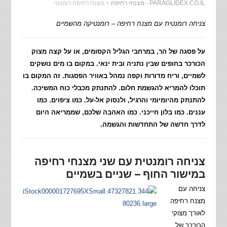
PARAGLIDEX.CO.IL - מצנחי רחיפה
>
מצנח רחיפה רומנטי
צניחה רומנטית עם מצנח רחיפה – רומנטיקה מהשמיים
על פסגה של הר, במרחבי הגליל הקסומים, או על קצה מצוק
הכורכר בחופים שבין נתניה ובית ינאי. במקום בו מים נושקים
לשמיים, וריח מדורות וקפה נמהל באוויר הפסגות. זה המקום בו
תוכלו להמריא להגשמת חלום. להתנתק מכבלי כוח המשיכה.
להתנתק מהיומיומי והרגיל, ולנסוק אל-על. כמו ציפוים. כמו
עננים. כמו בלון חייכני. כמו האהבה שלכם, שממריאה היום
לדרך חדשה של התחדשות והגשמה.
צניחה רומנטית עם שני מצנחי רחיפה
במישור החוף – שניים בשמיים
צניחה עם
מצנח רחיפה
לאורך מצוקי
הכורכר של