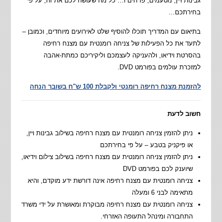
גבינות ויין, מטעמים, פרחים ו… כל מה שעושה לכם את זה, על פי
בחירתכם…
בתיאום עם המדריך תוכלו להוסיף שלט לאירועים מיוחדים, וכמובן –
לתעד את כל הפעילות של צניחה רומנטית עם מצנח רחיפה
בהסרטת וידיאו, ולהעניקה לעצמכם וליקיריכם כמתת-אהבה
למזכרת עולמים בפורמט DVD.
להזמנת מצנח רחיפה רומנטי ולקבלת 100 ש"ח בשובר הנחה
חשוב לדעת
ניתן להזמין צניחה רומנטית עם מצנח רחיפה בשילוב גבינות ויין,
או פיקניק בטבע – על פי בחירתכם
ניתן להזמין צניחה רומנטית עם מצנח רחיפה בשילוב צילום וידיאו,
שיוענק לכם בפורמט DVD
צניחה רומנטית עם מצנח רחיפה אינה דורשת ידע מוקדם, והיא
מתאימה לבני 6 ומעלה
צניחה רומנטית עם מצנח רחיפה מבוקרת ומאושרת על ידי משרד
התחבורה ומינהל התעופה האזרחי.